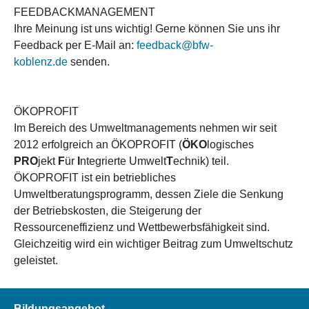
FEEDBACKMANAGEMENT
Ihre Meinung ist uns wichtig! Gerne können Sie uns ihr
Feedback per E-Mail an:
feedback@bfw-
koblenz.de
senden.
ÖKOPROFIT
Im Bereich des Umweltmanagements nehmen wir seit
2012 erfolgreich an ÖKOPROFIT (
ÖKO
logisches
PRO
jekt
F
ür
I
ntegrierte Umwelt
T
echnik) teil.
ÖKOPROFIT ist ein betriebliches
Umweltberatungsprogramm, dessen Ziele die Senkung
der Betriebskosten, die Steigerung der
Ressourceneffizienz und Wettbewerbsfähigkeit sind.
Gleichzeitig wird ein wichtiger Beitrag zum Umweltschutz
geleistet.
Bildungsangebot